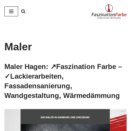
Zum
Inhalt
springen
Maler
Maler Hagen: ↗️Faszination Farbe –
✓Lackierarbeiten,
Fassadensanierung,
Wandgestaltung, Wärmedämmung