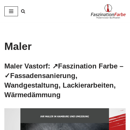
Zum
Inhalt
springen
Maler
Maler Vastorf: ↗️Faszination Farbe –
✓Fassadensanierung,
Wandgestaltung, Lackierarbeiten,
Wärmedämmung