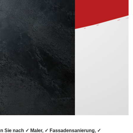
n Sie nach ✓ Maler, ✓ Fassadensanierung, ✓