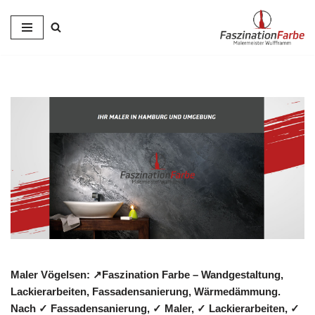
Zum
Inhalt
springen
Maler Vögelsen: ↗️Faszination Farbe – Wandgestaltung,
Lackierarbeiten, Fassadensanierung, Wärmedämmung.
Nach ✓ Fassadensanierung, ✓ Maler, ✓ Lackierarbeiten, ✓