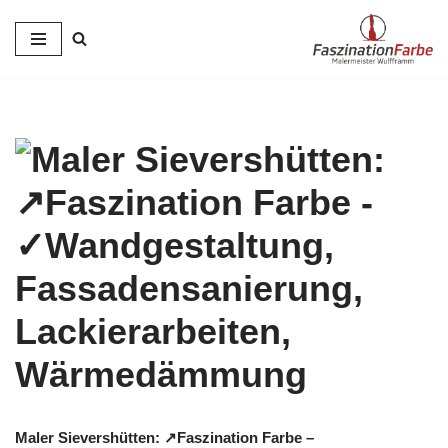
Zum
Inhalt
springen
Maler Sievershütten: ↗️Faszination Farbe –