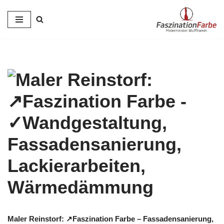
Zum
Inhalt
springen
Maler Reinstorf: ↗️Faszination Farbe – Fassadensanierung,