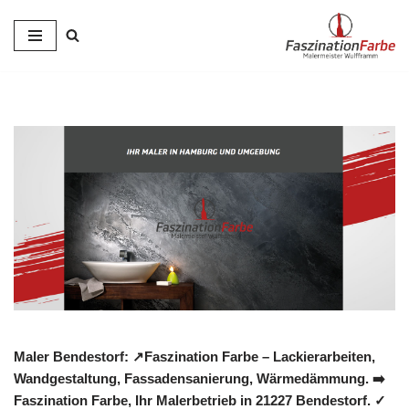
Zum
Inhalt
springen
Maler Bendestorf: ↗️Faszination Farbe – Lackierarbeiten,
Wandgestaltung, Fassadensanierung, Wärmedämmung. ➡️
Faszination Farbe, Ihr Malerbetrieb in 21227 Bendestorf. ✓