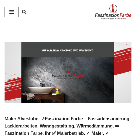
Zum
Inhalt
springen
Maler Alveslohe: ↗️Faszination Farbe – Fassadensanierung,
Lackierarbeiten, Wandgestaltung, Wärmedämmung. ➡️
Faszination Farbe, Ihr ✅ Malerbetrieb. ✓ Maler, ✓